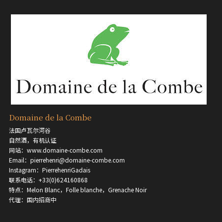
Domaine de la Combe
法国卢瓦尔河谷
自然酒，有机认证
网站：www.domaine-combe.com
Email：pierrehenri@domaine-combe.com
Instagram：PierrehenriGadais
联系电话：+33(0)624160868
特点：Melon Blanc，Folle blanche，Grenache Noir
代理：国内招商中