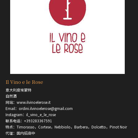
Il Vino e le Rose
意大利皮埃蒙特
自然酒
网站：www.ilvinoelerose.it
Email：ordini.ilvinoelerose@gmail.com
Instagram：
il_vino_e_le_rose
联系电话：+393283367591
特点：Timorasso，Cortese，Nebbiolo，Barbera，Dolcetto，Pinot Noir
代理：国内招商中