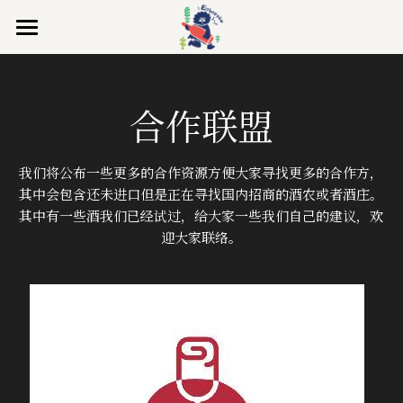
Home
Vigneron & Vins
合作联盟
Recent Situation
Alchimia
我们将公布一些更多的合作资源方便大家寻找更多的合作方，
Domaine Rohrer
Where to taste
其中会包含还未进口但是正在寻找国内招商的酒农或者酒庄。
其中有一些酒我们已经试过，给大家一些我们自己的建议，欢
Domaine de la Chappe
Natural Wine Alliance
迎大家联络。
Schrammel 2.0
Family Kleinknecht
Click here
提供技术支持